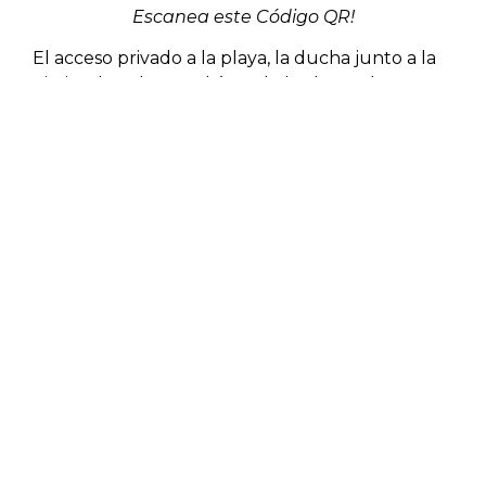
Escanea este Código QR!
El acceso privado a la playa, la ducha junto a la
piscina, la palapa y el área de barbacoa hacen
que esta casa sea difícil de abandonar.
Televisores de pantalla plana, sistema de sonido
envolvente listo para iPod, sábanas y felpa de
alta calidad, cocina completamente equipada,
complementados con un servicio
personalizado… Las obras de arte y los muebles
únicos en toda la villa se suman a la belleza de
esta joya.
Me encuentro completamente enamorada en
mundo lujo de Lifestyle Villas en Los Cabos. Esta
singularmente espectacular operadora de casa
y villas de lujo fue creada por Alejandro
Ordoñez y Sheri Busby, una paraje creativa,
vibrante y fascinante que está re-definiendo el